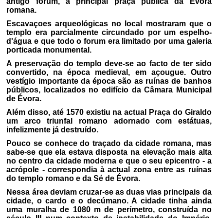
antigo forum, a principal praça pública da Évora
romana.
Escavaçoes arqueológicas no local mostraram que o
templo era parcialmente circundado por um espelho-
d'água e que todo o forum era limitado por uma galeria
porticada monumental.
A preservação do templo deve-se ao facto de ter sido
convertido, na época medieval, em açougue. Outro
vestígio importante da época são as ruínas de banhos
públicos, localizados no edifício da Câmara Municipal
de Évora.
Além disso, até 1570 existiu na actual Praça do Giraldo
um arco triunfal romano adornado com estátuas,
infelizmente já destruído.
Pouco se conhece do traçado da cidade romana, mas
sabe-se que ela estava disposta na elevação mais alta
no centro da cidade moderna e que o seu epicentro - a
acrópole - correspondia à actual zona entre as ruínas
do templo romano e da Sé de Évora.
Nessa área deviam cruzar-se as duas vias principais da
cidade, o cardo e o decúmano. A cidade tinha ainda
uma muralha de 1080 m de perímetro, construída no