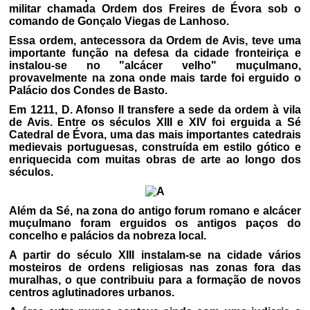
militar chamada Ordem dos Freires de Évora sob o
comando de Gonçalo Viegas de Lanhoso.
Essa ordem, antecessora da Ordem de Avis, teve uma
importante função na defesa da cidade fronteiriça e
instalou-se no "alcácer velho" muçulmano,
provavelmente na zona onde mais tarde foi erguido o
Palácio dos Condes de Basto.
Em 1211, D. Afonso II transfere a sede da ordem à vila
de Avis. Entre os séculos XIII e XIV foi erguida a Sé
Catedral de Évora, uma das mais importantes catedrais
medievais portuguesas, construída em estilo gótico e
enriquecida com muitas obras de arte ao longo dos
séculos.
Além da Sé, na zona do antigo forum romano e alcácer
muçulmano foram erguidos os antigos paços do
concelho e palácios da nobreza local.
A partir do século XIII instalam-se na cidade vários
mosteiros de ordens religiosas nas zonas fora das
muralhas, o que contribuiu para a formação de novos
centros aglutinadores urbanos.