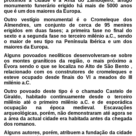
próximos à cidade é a Anta do Zambujeiro, antigo
monumento funerário erigido há mais de 5000 anos
que é um dos maiores da Europa.
Outro vestígio monumental é o Cromeleque dos
Almendres, um conjunto de cerca de 95 menires
erigidos em duas fases; a primeira fase no final do
sexto e a segunda fase no terceiro milénio a.C., sendo
o maior de seu tipo na Península Ibérica e um dos
maiores da Europa.
Alguns povoados neolíticos desenvolveram-se sobre
os montes graníticos da região, o mais próximo a
Évora sendo o que se localiza no Alto de São Bento ,
relacionado com os construtores de cromeleques e
esteve ocupado desde finais do VI a meados do III
milénio a.C.
Outro povoado deste tipo é o chamado Castelo de
Giraldo, habitado continuamente desde o terceiro
milênio até o primeiro milênio a.C. e de esporádica
ocupação na época medieval. Escavações
arqueológicas, porém, não demonstraram até agora se
a área da actual cidade era habitada antes da chegada
dos romanos.
Alguns autores, porém, atribuem a fundação da cidade