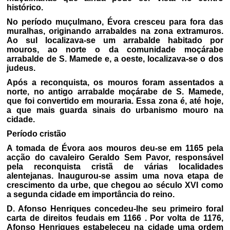
histórico.
No período muçulmano, Évora cresceu para fora das
muralhas, originando arrabaldes na zona extramuros.
Ao sul localizava-se um arrabalde habitado por
mouros, ao norte o da comunidade moçárabe
arrabalde de S. Mamede e, a oeste, localizava-se o dos
judeus.
Após a reconquista, os mouros foram assentados a
norte, no antigo arrabalde moçárabe de S. Mamede,
que foi convertido em mouraria. Essa zona é, até hoje,
a que mais guarda sinais do urbanismo mouro na
cidade.
Período cristão
A tomada de Évora aos mouros deu-se em 1165 pela
acção do cavaleiro Geraldo Sem Pavor, responsável
pela reconquista cristã de várias localidades
alentejanas. Inaugurou-se assim uma nova etapa de
crescimento da urbe, que chegou ao século XVI como
a segunda cidade em importância do reino.
D. Afonso Henriques concedeu-lhe seu primeiro foral
carta de direitos feudais em 1166 . Por volta de 1176,
Afonso Henriques estabeleceu na cidade uma ordem