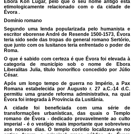
Ebora Kon Lugar, pelo que o seu nome antigo está
etimologicamente relacionado com o da cidade de
Évora .
Domínio romano
Segundo uma lenda popularizada pelo humanista e
escritor eborense André de Resende 1500-1573, Évora
teria sido sede das tropas do general romano Sertório,
que junto com os lusitanos teria enfrentado o poder de
Roma.
O que é sabido com certeza é que Évora foi elevada à
categoria de município sob o nome de Ebora
Liberalitas Julia, título honorífico concedido por Júlio
César.
Após um longo tempo de guerra no Império, a Pax
Romana estabelecida por Augusto r. 27 a.C.-14 d.C.
permitiu uma grande reforma administrativa, na qual
Évora foi integrada à Província da Lusitânia.
A cidade foi beneficiada com uma série de
transformações urbanísticas, das quais o Templo
romano de Évora - dedicado provavelmente ao culto
imperial - é o vestígio mais importante que sobreviveu
aos nossos dias. O templo coríntio localizava-se no