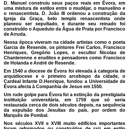
D. Manuel construiu seus paços reais em Évora, em
uma mistura de estilos entre o mudéjar, o manuelino e
o renascentista. D. João III ordenou a construção da
Igreja da Graça, belo templo renascentista onde
planeou ser sepultado, e durante seu reinado foi
construído o Aqueduto da Água de Prata por Francisco
de Arruda.
Nessa época viveram na cidade artistas como o poeta
Garcia de Resende, os pintores Frei Carlos, Francisco
Henriques, Gregório Lopes, o escultor Nicolau de
Chanterenne e eruditos e pensadores como Francisco
de Holanda e André de Resende.
Em 1540 a diocese de Évora foi elevada à categoria de
arquidiocese e o primeiro arcebispo da cidade, o
Cardeal Infante D.Henrique, fundou a Universidade de
Évora afecta à Companhia de Jesus em 1550.
Um rude golpe para Évora foi a extinção da prestigiada
instituição universitária, em 1759 que só seria
restaurada cerca de dois séculos depois, na sequência
da expulsão dos Jesuítas do país, por ordem do
Marquês de Pombal.
Nos séculos XVII e XVIII muito edifícios importantes
foram reformados ou construídos de raiz em estilo