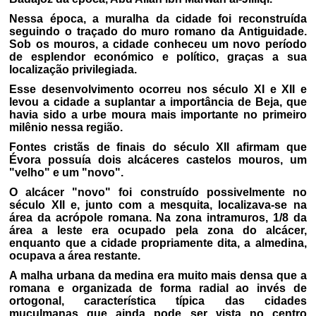
Nessa época, a muralha da cidade foi reconstruída
seguindo o traçado do muro romano da Antiguidade.
Sob os mouros, a cidade conheceu um novo período
de esplendor económico e político, graças a sua
localização privilegiada.
Esse desenvolvimento ocorreu nos século XI e XII e
levou a cidade a suplantar a importância de Beja, que
havia sido a urbe moura mais importante no primeiro
milênio nessa região.
Fontes cristãs de finais do século XII afirmam que
Évora possuía dois alcáceres castelos mouros, um
"velho" e um "novo".
O alcácer "novo" foi construído possivelmente no
século XII e, junto com a mesquita, localizava-se na
área da acrópole romana. Na zona intramuros, 1/8 da
área a leste era ocupado pela zona do alcácer,
enquanto que a cidade propriamente dita, a almedina,
ocupava a área restante.
A malha urbana da medina era muito mais densa que a
romana e organizada de forma radial ao invés de
ortogonal, característica típica das cidades
muçulmanas que ainda pode ser vista no centro