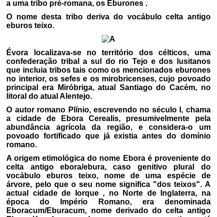
a uma tribo pré-romana, os Eburones .
O nome desta tribo deriva do vocábulo celta antigo
eburos teixo.
Évora localizava-se no território dos célticos, uma
confederação tribal a sul do rio Tejo e dos lusitanos
que incluia tribos tais como os mencionados eburones
no interior, os sefes e os mirobricenses, cujo povoado
principal era Miróbriga, atual Santiago do Cacém, no
litoral do atual Alentejo.
O autor romano Plínio, escrevendo no século I, chama
a cidade de Ebora Cerealis, presumivelmente pela
abundância agrícola da região, e considera-o um
povoado fortificado que já existia antes do domínio
romano.
A origem etimológica do nome Ebora é proveniente do
celta antigo ebora/ebura, caso genitivo plural do
vocábulo eburos teixo, nome de uma espécie de
árvore, pelo que o seu nome significa "dos teixos". A
actual cidade de Iorque , no Norte de Inglaterra, na
época do Império Romano, era denominada
Eboracum/Eburacum, nome derivado do celta antigo