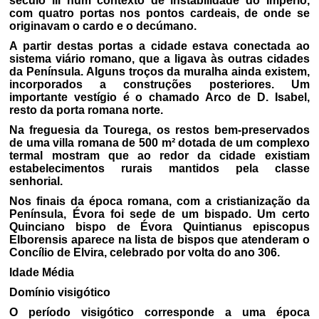
século III num contexto de instabilidade do Império,
com quatro portas nos pontos cardeais, de onde se
originavam o cardo e o decúmano.
A partir destas portas a cidade estava conectada ao
sistema viário romano, que a ligava às outras cidades
da Península. Alguns troços da muralha ainda existem,
incorporados a construções posteriores. Um
importante vestígio é o chamado Arco de D. Isabel,
resto da porta romana norte.
Na freguesia da Tourega, os restos bem-preservados
de uma villa romana de 500 m² dotada de um complexo
termal mostram que ao redor da cidade existiam
estabelecimentos rurais mantidos pela classe
senhorial.
Nos finais da época romana, com a cristianização da
Península, Évora foi sede de um bispado. Um certo
Quinciano bispo de Évora Quintianus episcopus
Elborensis aparece na lista de bispos que atenderam o
Concílio de Elvira, celebrado por volta do ano 306.
Idade Média
Domínio visigótico
O período visigótico corresponde a uma época