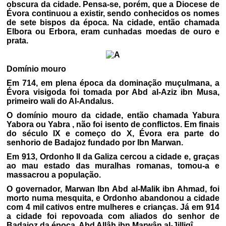
obscura da cidade. Pensa-se, porém, que a Diocese de
Évora continuou a existir, sendo conhecidos os nomes
de sete bispos da época. Na cidade, então chamada
Elbora ou Erbora, eram cunhadas moedas de ouro e
prata.
Domínio mouro
Em 714, em plena época da dominação muçulmana, a
Évora visigoda foi tomada por Abd al-Aziz ibn Musa,
primeiro wali do Al-Andalus.
O domínio mouro da cidade, então chamada Yabura
Yabora ou Yabra , não foi isento de conflictos. Em finais
do século IX e começo do X, Évora era parte do
senhorio de Badajoz fundado por Ibn Marwan.
Em 913, Ordonho II da Galiza cercou a cidade e, graças
ao mau estado das muralhas romanas, tomou-a e
massacrou a população.
O governador, Marwan Ibn Abd al-Malik ibn Ahmad, foi
morto numa mesquita, e Ordonho abandonou a cidade
com 4 mil cativos entre mulheres e crianças. Já em 914
a cidade foi repovoada com aliados do senhor de
Badajoz da época, Abd Allâh ibn Marwân al-Jilliqî.