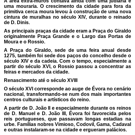
A área extra-muros contava ainda com uma judiaria e
uma mouraria. O crescimento da cidade para fora da
primitiva cerca moura levou à construção de uma nova
cintura de muralhas no século XIV, durante o reinado
de D. Dinis.
As principais praças da cidade eram a Praça do Giraldo
originalmente Praça Grande e o Largo das Portas de
Moura e o Rossio.
A Praça do Giraldo, sede de uma feira anual desde
1275, também foi sede dos paços do concelho desde o
século XIV e da cadeia. Com o tempo, especialmente a
partir do século XVI, o Rossio passou a concentrar as
feiras e mercados da cidade.
Renascimento até o século XVIII
O século XVI corresponde ao auge de Évora no cenário
nacional, transformando-se num dos mais importantes
centros culturais e artísticos do reino.
A partir de D. João II e especialmente durante os reinos
de D. Manuel e D. João III, Évora foi favorecida pelos
reis portugueses, que passavam longas estadias na
urbe. Famílias nobres Vimioso, Codovil, Gama, Cadaval
e outras instalaram-se na cidade e ergueram palácios.