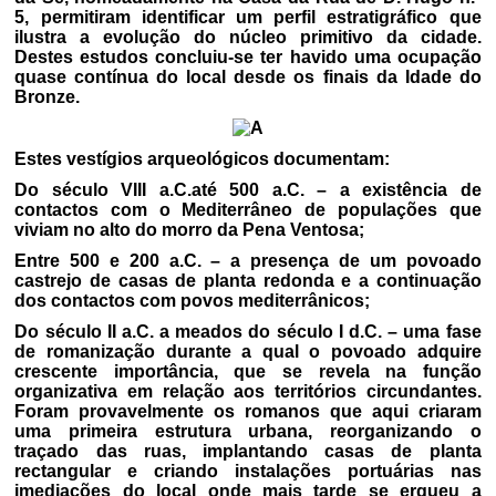
5, permitiram identificar um perfil estratigráfico que
ilustra a evolução do núcleo primitivo da cidade.
Destes estudos concluiu-se ter havido uma ocupação
quase contínua do local desde os finais da Idade do
Bronze.
Estes vestígios arqueológicos documentam:
Do século VIII a.C.até 500 a.C. – a existência de
contactos com o Mediterrâneo de populações que
viviam no alto do morro da Pena Ventosa;
Entre 500 e 200 a.C. – a presença de um povoado
castrejo de casas de planta redonda e a continuação
dos contactos com povos mediterrânicos;
Do século II a.C. a meados do século I d.C. – uma fase
de romanização durante a qual o povoado adquire
crescente importância, que se revela na função
organizativa em relação aos territórios circundantes.
Foram provavelmente os romanos que aqui criaram
uma primeira estrutura urbana, reorganizando o
traçado das ruas, implantando casas de planta
rectangular e criando instalações portuárias nas
imediações do local onde mais tarde se ergueu a