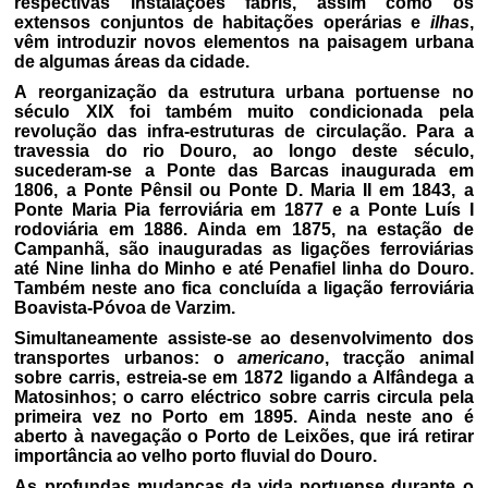
respectivas instalações fabris, assim como os
extensos conjuntos de habitações operárias e
ilhas
,
vêm introduzir novos elementos na paisagem urbana
de algumas áreas da cidade.
A reorganização da estrutura urbana portuense no
século XIX foi também muito condicionada pela
revolução das infra-estruturas de circulação. Para a
travessia do rio Douro, ao longo deste século,
sucederam-se a Ponte das Barcas inaugurada em
1806, a Ponte Pênsil ou Ponte D. Maria II em 1843, a
Ponte Maria Pia ferroviária em 1877 e a Ponte Luís I
rodoviária em 1886. Ainda em 1875, na estação de
Campanhã, são inauguradas as ligações ferroviárias
até Nine linha do Minho e até Penafiel linha do Douro.
Também neste ano fica concluída a ligação ferroviária
Boavista-Póvoa de Varzim.
Simultaneamente assiste-se ao desenvolvimento dos
transportes urbanos: o
americano
, tracção animal
sobre carris, estreia-se em 1872 ligando a Alfândega a
Matosinhos; o carro eléctrico sobre carris circula pela
primeira vez no Porto em 1895. Ainda neste ano é
aberto à navegação o Porto de Leixões, que irá retirar
importância ao velho porto fluvial do Douro.
As profundas mudanças da vida portuense durante o