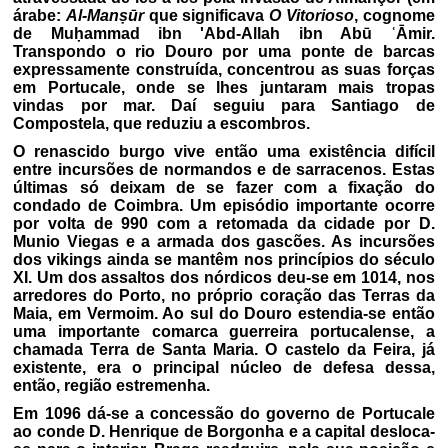
árabe:
Al-Manṣūr
que significava
O Vitorioso
, cognome
de Muḥammad ibn 'Abd-Allah ibn Abū ʿĀmir.
Transpondo o rio Douro por uma ponte de barcas
expressamente construída, concentrou as suas forças
em Portucale, onde se lhes juntaram mais tropas
vindas por mar. Daí seguiu para Santiago de
Compostela, que reduziu a escombros.
O renascido burgo vive então uma existência difícil
entre incursões de normandos e de sarracenos. Estas
últimas só deixam de se fazer com a fixação do
condado de Coimbra. Um episódio importante ocorre
por volta de 990 com a retomada da cidade por D.
Munio Viegas e a armada dos gascões. As incursões
dos vikings ainda se mantêm nos princípios do século
XI. Um dos assaltos dos nórdicos deu-se em 1014, nos
arredores do Porto, no próprio coração das Terras da
Maia, em Vermoim. Ao sul do Douro estendia-se então
uma importante comarca guerreira portucalense, a
chamada Terra de Santa Maria. O castelo da Feira, já
existente, era o principal núcleo de defesa dessa,
então, região estremenha.
Em 1096 dá-se a concessão do governo de Portucale
ao conde D. Henrique de Borgonha e a capital desloca-