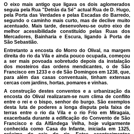
O eixo mais antigo que ligava os dois aglomerados
seguia pela Rua "Detrás da Sé" actual Rua de D. Hugo,
pela Porta das Verdades e pelas Escadas do Barredo,
segundo o caminho mais curto, mas de declive muito
acentuado. Mais tarde, desenvolveu-se outro eixo de
melhor acessibilidade constituído pelas Ruas dos
Mercadores, Bainharia e Escura, ligando à Porta de
São Sebastião.
Entretanto a encosta do Morro do Olival, na margem
direita do rio da Vila e ainda pouco ocupada, começou
a ser mais povoada sobretudo depois da instalação
dos mosteiros das ordens mendicantes, o de São
Francisco em 1233 e o de São Domingos em 1238, que,
para além das casas conventuais, tinham extensas
cercas com jardins, hortas, pomares e vinhas.
A construção destes conventos e a urbanização da
encosta do Olival realizaram-se num clima de conflito
entre o rei e o bispo, senhor do burgo. São exemplos
desta luta de poderes a longa disputa pela faixa de
terras entre o rio da Vila e o rio Frio em Miragaia,
exacerbada durante a edificação do Convento de São
Francisco e da Alfândega Velha, hoje vulgarmente
conhecida como Casa do Infante, iniciada em 1325,