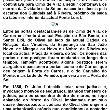
continuava para Cimo de Vila; a seguir contornava os
morros da Cividade e da Sé por nascente e descia pela
escarpa dos Guindais até à Ribeira, próximo da saída
do tabuleiro inferior da actual Ponte Luís I.
Entre as portas destacaram-se as de Cimo de Vila, de
Carros em frente à actual Estação de São Bento, de
Santo Elói, do Olival ao lado da actual Cadeia da
Relação, das Virtudes, da Esperança ou São João
Novo, de Miragaia ou Nova ou Nobre, da Ribeira no
local da actual Praça da Ribeira, do Sol. Os nomes das
portas e dos postigos foram mudando ao longo dos
tempos. Também aconteceu alguns postigos serem
alargados e passarem a portas, como o de Carros, que
deu origem à Porta de Carros, e o do Carvalho do
Monte, mais tarde do Penedo, que veio a ser a Porta do
Sol.
Em 1386, D. João I decidiu criar uma judiaria e,
invocando motivos de segurança, mandou transferir os
judeus, para os concentrar dentro de muros, no topo
aplanado do Morro do Olival. Implantada num sítio
quase desocupado, a Judiaria do Olival deu origem a
uma urbanização própria que condicionou a posterior