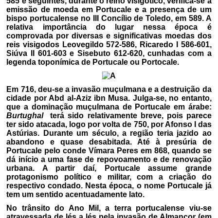
585 e seguintes, durante o reino visigótico, verifica-se a
emissão de moeda em Portucale e a presença de um
bispo portucalense no III Concílio de Toledo, em 589. A
relativa importância do lugar nessa época é
comprovada por diversas e significativas moedas dos
reis visigodos Leovegildo 572-586, Ricaredo I 586-601,
Siúva II 601-603 e Sisebuto 612-620, cunhadas com a
legenda toponímica de Portucale ou Portocale.
Em 716, deu-se a invasão muçulmana e a destruição da
cidade por Abd al-Aziz ibn Musa. Julga-se, no entanto,
que a dominação muçulmana de Portucale em árabe:
Burtughal
terá sido relativamente breve, pois parece
ter sido atacada, logo por volta de 750, por Afonso I das
Astúrias. Durante um século, a região teria jazido ao
abandono e quase desabitada. Até à presúria de
Portucale pelo conde Vímara Peres em 868, quando se
dá início a uma fase de repovoamento e de renovação
urbana. A partir daí, Portucale assume grande
protagonismo político e militar, com a criação do
respectivo condado. Nesta época, o nome Portucale já
tem um sentido acentuadamente lato.
No trânsito do Ano Mil, a terra portucalense viu-se
atravessada de lés a lés pela invasão de Almançor (em