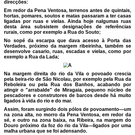
direcções:
Em redor da Pena Ventosa, terrenos antes de quintais,
hortas, pomares, soutos e matas passaram a ter casas
ligadas por ruas e vielas. Ainda hoje nalgumas ruas
desta área subsistem designações de referências
rurais, como por exemplo a Rua do Souto;
No sopé da escarpa que dava acesso à Porta das
Verdades, próximo da margem ribeirinha, também se
desenvolve casario, ruas, escadas e vielas, como por
exemplo a Rua da Lada;
Na margem direita do rio da Vila o povoado crescia
pela beira-rio de São Nicolau, por exemplo pela Rua da
Reboleira ou pela Rua dos Banhos, acabando por
atingir o "arrabalde" de Miragaia, pequeno núcleo de
pescadores e construtores de barcos desde há muito
ligados à vida do rio e do mar.
Assim, foram surgindo dois pólos de povoamento—um
na zona alta, no morro da Pena Ventosa, em redor da
sé, e outro na zona baixa, na Ribeira, na margem do
Douro próximo da foz do rio da Vila—ligados por uma
malha urbana que se foi adensando.