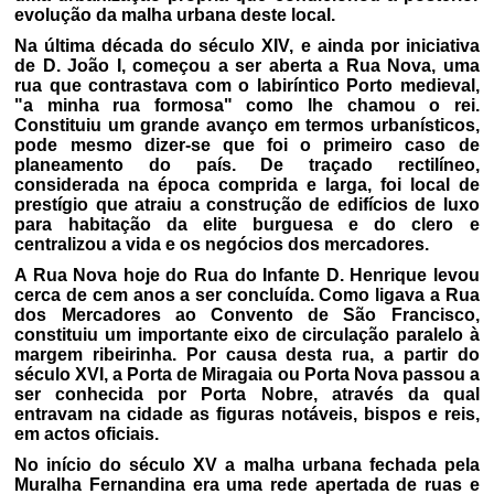
evolução da malha urbana deste local.
Na última década do século XIV, e ainda por iniciativa
de D. João I, começou a ser aberta a Rua Nova, uma
rua que contrastava com o labiríntico Porto medieval,
"a minha rua formosa" como lhe chamou o rei.
Constituiu um grande avanço em termos urbanísticos,
pode mesmo dizer-se que foi o primeiro caso de
planeamento do país. De traçado rectilíneo,
considerada na época comprida e larga, foi local de
prestígio que atraiu a construção de edifícios de luxo
para habitação da elite burguesa e do clero e
centralizou a vida e os negócios dos mercadores.
A Rua Nova hoje do Rua do Infante D. Henrique levou
cerca de cem anos a ser concluída. Como ligava a Rua
dos Mercadores ao Convento de São Francisco,
constituiu um importante eixo de circulação paralelo à
margem ribeirinha. Por causa desta rua, a partir do
século XVI, a Porta de Miragaia ou Porta Nova passou a
ser conhecida por Porta Nobre, através da qual
entravam na cidade as figuras notáveis, bispos e reis,
em actos oficiais.
No início do século XV a malha urbana fechada pela
Muralha Fernandina era uma rede apertada de ruas e