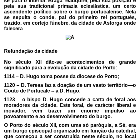
se para o interior. Braga readquire, pela sua posição e
pela sua tradicional primazia eclesiástica, um certo
ascendente político sobre o burgo portucalense. Nela
se sepulta o conde, pai do primeiro rei português,
trazido, em cortejo fúnebre, da cidade de Astorga onde
falecera.
Refundação da cidade
No século XII dão-se acontecimentos de grande
significado para a evolução da cidade do Porto:
1114 – D. Hugo toma posse da diocese do Porto;
1120 – D. Teresa faz a doação de um vasto território—o
Couto de Portucale -- a D. Hugo;
1123 – o bispo D. Hugo concede a carta de foral aos
moradores da cidade. Este foral, de carácter liberal e
inovador, vem trazer um enorme impulso ao
povoamento e ao desenvolvimento do burgo.
O Porto do século XII, com uma só paróquia, a Sé, era
um burgo episcopal organizado em função da catedral,
que começou a ser construída neste século, no local