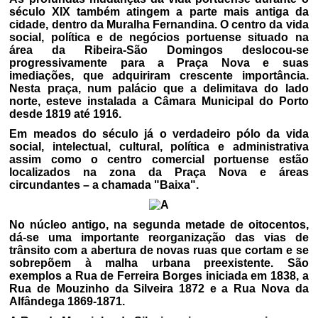
século XIX também atingem a parte mais antiga da
cidade, dentro da Muralha Fernandina. O centro da vida
social, política e de negócios portuense situado na
área da Ribeira-São Domingos deslocou-se
progressivamente para a Praça Nova e suas
imediações, que adquiriram crescente importância.
Nesta praça, num palácio que a delimitava do lado
norte, esteve instalada a Câmara Municipal do Porto
desde 1819 até 1916.
Em meados do século já o verdadeiro pólo da vida
social, intelectual, cultural, política e administrativa
assim como o centro comercial portuense estão
localizados na zona da Praça Nova e áreas
circundantes – a chamada "Baixa".
No núcleo antigo, na segunda metade de oitocentos,
dá-se uma importante reorganização das vias de
trânsito com a abertura de novas ruas que cortam e se
sobrepõem à malha urbana preexistente. São
exemplos a Rua de Ferreira Borges iniciada em 1838, a
Rua de Mouzinho da Silveira 1872 e a Rua Nova da
Alfândega 1869-1871.