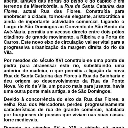
aberta, através das hortas do bispo e do cabido e em
terrenos da Misericórdia, a
Rua de Santa Catarina das
Flores
, actual Rua das Flores. Construída para
enobrecer a cidade, tornou-se elegante, aristocrática e
ainda de importante actividade comercial. Ligando o
Largo de São Domingos ao Convento de São Bento da
Avé-Maria, permitia um acesso directo entre dois pólos
citadinos de grande movimento, a Ribeira e a Porta de
Carros. Este novo eixo de circulação vai ser vital para a
progressiva urbanização da margem direita do rio da
Vila.
Por meados do século XVI construiu-se uma ponte de
pedra para atravessar este rio, substituindo uma
anterior de madeira, o que permitiu a ligação da nova
Rua de Santa Catarina das Flores à Rua da Bainharia e
deu origem ao desenvolvimento da Rua da Ponte
Nova. No rio da Vila, um pouco mais para jusante, havia
uma outra ponte mais antiga, a de São Domingos.
Devido à concorrência do eixo da Rua das Flores, a
velha Rua dos Mercadores perdeu progressivamente
características de rua de grande comércio, habitada
por burgueses de posses que viviam nas suas casas-
torre medievais.
Durante os séculos XV e XVI a cidade vê surgir