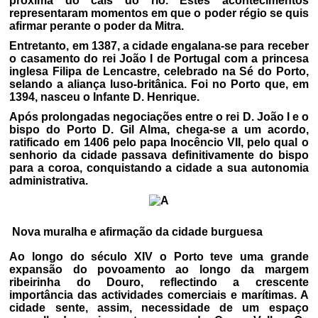
próxima do cais do rio. Estes acontecimentos
representaram momentos em que o poder régio se quis
afirmar perante o poder da Mitra.
Entretanto, em 1387, a cidade engalana-se para receber
o casamento do rei João I de Portugal com a princesa
inglesa Filipa de Lencastre, celebrado na Sé do Porto,
selando a aliança luso-britânica. Foi no Porto que, em
1394, nasceu o Infante D. Henrique.
Após prolongadas negociações entre o rei D. João I e o
bispo do Porto D. Gil Alma, chega-se a um acordo,
ratificado em 1406 pelo papa Inocêncio VII, pelo qual o
senhorio da cidade passava definitivamente do bispo
para a coroa, conquistando a cidade a sua autonomia
administrativa.
Nova muralha e afirmação da cidade burguesa
Ao longo do século XIV o Porto teve uma grande
expansão do povoamento ao longo da margem
ribeirinha do Douro, reflectindo a crescente
importância das actividades comerciais e marítimas. A
cidade sente, assim, necessidade de um espaço