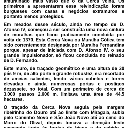
amuralhado mais vasto que o da Cerca Velha. Os
primeiros a apresentarem essa reivindicação foram
burgueses com casas e negócios extramuros e
portanto menos protegidos.
Em meados desse século, ainda no tempo de D.
Afonso IV, começou a ser construída uma nova cintura
de muralhas que ficou praticamente concluída por
volta de 1370. Esta Cerca Nova ou Muralha Gótica tem
sido correntemente designada por Muralha Fernandina
porque, apesar de iniciada com D. Afonso IV, o seu
grande impulsionador, só ficou concluída no reinado
de D. Fernando.
Este muro, de traçado geométrico e uma altura de 30
pés 9 m, de alto porte e grande robustez, era recortado
de ameias salientes, tendo vários cubelos e torres
elevadas e ainda numerosas portas e postigos
dezassete, no total. Com um perímetro de cerca de
3.000 passos 2.600 m, limitava uma área de 44,5
hectares.
O traçado da Cerca Nova seguia pela margem
ribeirinha do Douro até ao limite com Miragaia, subia
pelo Caminho Novo e São João Novo até ao cimo do
Morro do Olival; depois tomava a direcção leste
passando junto às hortas do bispo e do cabido e