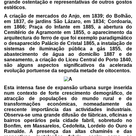
grande ostentação e representativas de outros gostos
estéticos.
A criação de mercados do Anjo, em 1839; do Bolhão,
em 1837, de jardins São Lázaro, em 1834; Cordoaria,
em 1866; Praça do Infante em 1885, a abertura do
Cemitério de Agramonte em 1855, o aparecimento da
arquitectura do ferro de que foi exemplo paradigmático
o desaparecido Palácio de Cristal 1865, a instalação de
sistemas de iluminação pública a gás 1855, de
abastecimento de água ao domicílio 1887 e de
saneamento, a criação do Liceu Central do Porto 1840,
são alguns aspectos significativos da acelerada
evolução portuense da segunda metade de oitocentos.
Esta intensa fase de expansão urbana surge inserida
num contexto de forte crescimento demográfico, de
atracção de populações do mundo rural e de
transformações económicas, nomeadamente da
crescente importância das actividades industriais.
Observa-se uma grande difusão de fábricas, oficinas e
bairros operários pela cidade fabril, sobretudo no
Bonfim, em Massarelos, Cedofeita, Lordelo do Ouro e
Ramalde. A presença das altas chaminés e das