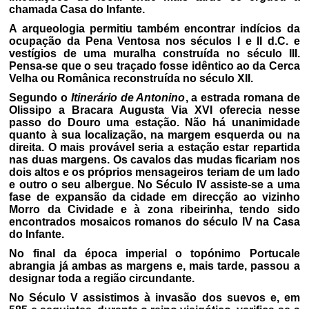
chamada Casa do Infante.
A arqueologia permitiu também encontrar indícios da
ocupação da Pena Ventosa nos séculos I e II d.C. e
vestígios de uma muralha construída no século III.
Pensa-se que o seu traçado fosse idêntico ao da Cerca
Velha ou Românica reconstruída no século XII.
Segundo o
Itinerário de Antonino
, a estrada romana de
Olissipo a Bracara Augusta Via XVI oferecia nesse
passo do Douro uma estação. Não há unanimidade
quanto à sua localização, na margem esquerda ou na
direita. O mais provável seria a estação estar repartida
nas duas margens. Os cavalos das mudas ficariam nos
dois altos e os próprios mensageiros teriam de um lado
e outro o seu albergue. No Século IV assiste-se a uma
fase de expansão da cidade em direcção ao vizinho
Morro da Cividade e à zona ribeirinha, tendo sido
encontrados mosaicos romanos do século IV na Casa
do Infante.
No final da época imperial o topónimo Portucale
abrangia já ambas as margens e, mais tarde, passou a
designar toda a região circundante.
No Século V assistimos à invasão dos suevos e, em