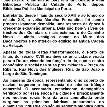
São Lázaro, onde desde 1842 tem funcionado a Real
Biblioteca Pública da Cidade do Porto, depois
Biblioteca Pública Municipal do Porto.
Entretanto, desde finais do século XVIII e ao longo do
século XIX, a velha Muralha Fernandina foi sendo
progressivamente demolida, uma resposta da época à
crescente expansão urbana. Dela são hoje visíveis os
trechos dos Guindais o mais extenso, o do Caminho
Novo e ainda vestígios como no Muro dos
Bacalhoeiros e no interior do edifício da antiga Cadeia
da Relação.
Apesar de todas estas transformações, o Porto de
finais do século XVIII manteve-se uma cidade virada
para o Douro, vivendo em função do rio, com o centro
económico e social nas suas proximidades – Praça da
Ribeira, Rua Nova dos Ingleses, Rua de São João e
Largo de São Domingos.
As imagens da época, representando o rio coberto de
navios, sugerem a importância do intenso tráfego
comercial. O acentuado crescimento demográfico
verificado por essa época na cidade e principalmente
nos núcleos rurais fora da área amuralhada onde
surgiram as primeiras fábricas precursoras do
dinamismo industrial do século seguinte significa outra