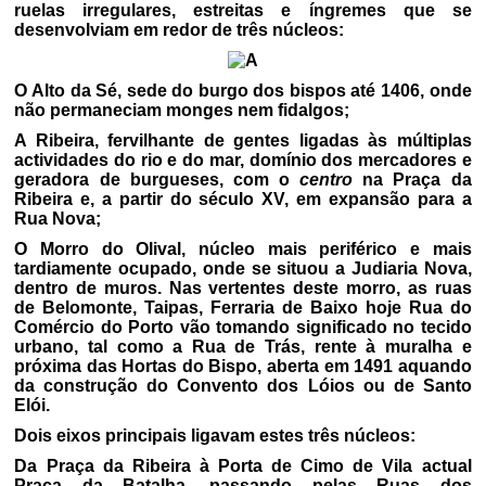
ruelas irregulares, estreitas e íngremes que se
desenvolviam em redor de três núcleos:
O Alto da Sé, sede do burgo dos bispos até 1406, onde
não permaneciam monges nem fidalgos;
A Ribeira, fervilhante de gentes ligadas às múltiplas
actividades do rio e do mar, domínio dos mercadores e
geradora de burgueses, com o
centro
na Praça da
Ribeira e, a partir do século XV, em expansão para a
Rua Nova;
O Morro do Olival, núcleo mais periférico e mais
tardiamente ocupado, onde se situou a Judiaria Nova,
dentro de muros. Nas vertentes deste morro, as ruas
de Belomonte, Taipas, Ferraria de Baixo hoje Rua do
Comércio do Porto vão tomando significado no tecido
urbano, tal como a Rua de Trás, rente à muralha e
próxima das Hortas do Bispo, aberta em 1491 aquando
da construção do Convento dos Lóios ou de Santo
Elói.
Dois eixos principais ligavam estes três núcleos:
Da Praça da Ribeira à Porta de Cimo de Vila actual
Praça da Batalha, passando pelas Ruas dos