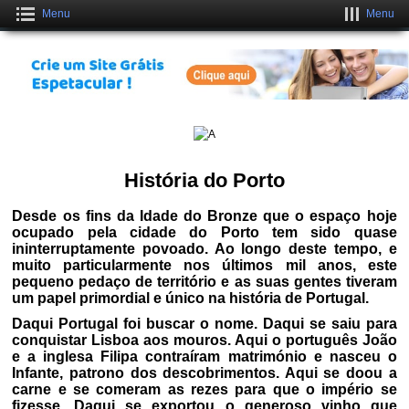
Menu
Menu
Crie um Site Grátis Fantástico
CLIQUE AQUI
História do Porto
Desde os fins da Idade do Bronze que o espaço hoje
ocupado pela cidade do Porto tem sido quase
ininterruptamente povoado. Ao longo deste tempo, e
muito particularmente nos últimos mil anos, este
pequeno pedaço de território e as suas gentes tiveram
um papel primordial e único na história de Portugal.
Daqui Portugal foi buscar o nome. Daqui se saiu para
conquistar Lisboa aos mouros. Aqui o português João
e a inglesa Filipa contraíram matrimónio e nasceu o
Infante, patrono dos descobrimentos. Aqui se doou a
carne e se comeram as rezes para que o império se
fizesse. Daqui se exportou o generoso vinho que