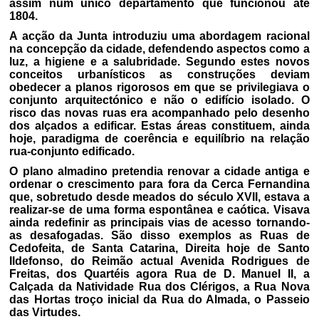
assim num único departamento que funcionou até
1804.
A acção da Junta introduziu uma abordagem racional
na concepção da cidade, defendendo aspectos como a
luz, a higiene e a salubridade. Segundo estes novos
conceitos urbanísticos as construções deviam
obedecer a planos rigorosos em que se privilegiava o
conjunto arquitectónico e não o edifício isolado. O
risco das novas ruas era acompanhado pelo desenho
dos alçados a edificar. Estas áreas constituem, ainda
hoje, paradigma de coerência e equilíbrio na relação
rua-conjunto edificado.
O plano almadino pretendia renovar a cidade antiga e
ordenar o crescimento para fora da Cerca Fernandina
que, sobretudo desde meados do século XVII, estava a
realizar-se de uma forma espontânea e caótica. Visava
ainda redefinir as principais vias de acesso tornando-
as desafogadas. São disso exemplos as Ruas de
Cedofeita, de Santa Catarina, Direita hoje de Santo
Ildefonso, do Reimão actual Avenida Rodrigues de
Freitas, dos Quartéis agora Rua de D. Manuel II, a
Calçada da Natividade Rua dos Clérigos, a Rua Nova
das Hortas troço inicial da Rua do Almada, o Passeio
das Virtudes.