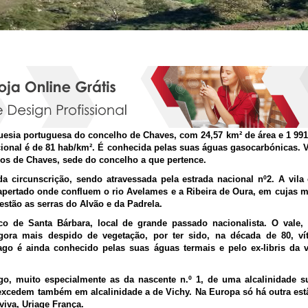
Vidago
esia portuguesa do concelho de Chaves, com 24,57 km² de área e 1 991 
ional é de 81 hab/km². É conhecida pelas suas águas gasocarbónicas. V
ros de Chaves, sede do concelho a que pertence.
a circunscrição, sendo atravessada pela estrada nacional nº2. A vila 
apertado onde confluem o rio Avelames e a Ribeira de Oura, em cujas 
 estão as serras do Alvão e da Padrela.
co de Santa Bárbara, local de grande passado nacionalista. O vale
gora mais despido de vegetação, por ter sido, na década de 80, ví
ago é ainda conhecido pelas suas águas termais e pelo ex-libris da v
o, muito especialmente as da nascente n.º 1, de uma alcalinidade s
excedem também em alcalinidade a de Vichy. Na Europa só há outra est
viva, Uriage França.