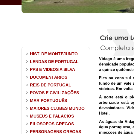
HIST. DE MONTEJUNTO
Vidago é uma fregu
LENDAS DE PORTUGAL
densidade populac
PPS E VIDEOS A SILVA
a quinze quilómet
DOCUMENTÁRIOS
Fica na zona sul d
fundo de um vale 
REIS DE PORTUGAL
videiras. Em volta
POVOS E CIVILIZAÇÕES
A norte está o pi
MAR PORTUGUÊS
arborizado está a
devastadores. Vid
MAIORES CLUBES MUNDO
Hotel.
MUSEUS E PALÁCIOS
As águas de Vidag
FILOSOFOS GREGOS
água portuguesa, 
PERSONAGENS GREGAS
injecções de água 