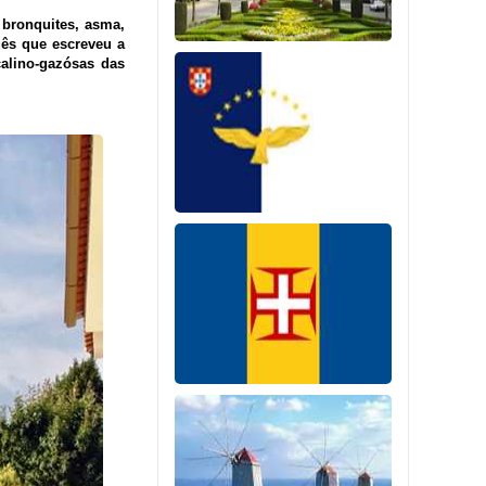
, bronquites, asma,
uês que escreveu a
alino-gazósas das