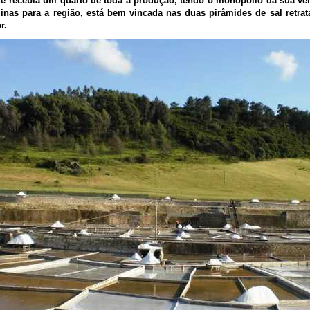
ue recebia um quarto de toda a produção, tendo o monopólio da sua ve
inas para a região, está bem vincada nas duas pirâmides de sal retra
r.