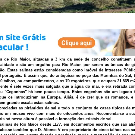
SALINAS DE RIO MAIOR
ais de Rio Maior, situadas a 3 km da sede de concelho constituem 
ocalidade e são um orgulho para Rio Maior, por serem as únicas do 
ão. Estas salinas estão consideradas como Imóvel de Interesse Públi
al português. É assim que, do antiquíssimo poço das Marinhas do Sal, 
0 talhos, ou compartimentos, e os 70 esgoteiros, que ocupam 21 865 m
ente é sete vezes mais salgada que a água do mar, e era retirada c
ou "Cegonhas" há bem pouco tempo. Estes engenhos são um legado á
que os introduziram na Europa. Aliás, é de crer que os romanos, e 
em grande escala estas salinas.
reciadas as pirâmides de sal e todo o conjunto de casas típicas de 
ais um museu vivo com mais de oitocentos anos. Recomenda-se a sua 
is só nessa altura é possível a formação dos cristais de sal.
 salinas de Rio Maior desde 1177, em documentos escritos que são ali
abe-se também que D. Afonso V era proprietário de cinco talhos nas sa