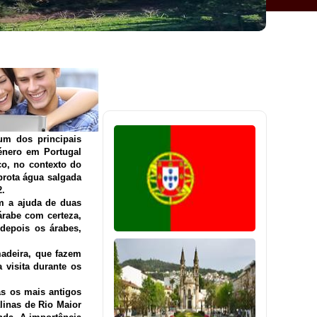
um dos principais
género em Portugal
co, no contexto do
brota água salgada
2.
om a ajuda de duas
rabe com certeza,
depois os árabes,
madeira, que fazem
visita durante os
ás os mais antigos
linas de Rio Maior