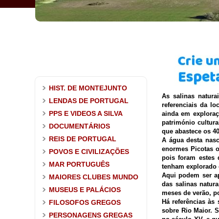
HIST. DE MONTEJUNTO
As salinas natur
LENDAS DE PORTUGAL
referenciais da l
PPS E VIDEOS A SILVA
ainda em exploraç
património cultur
DOCUMENTÁRIOS
que abastece os 40
REIS DE PORTUGAL
A água desta nasc
enormes Picotas 
POVOS E CIVILIZAÇÕES
pois foram estes 
MAR PORTUGUÊS
tenham explorado 
Aqui podem ser ap
MAIORES CLUBES MUNDO
das salinas natur
MUSEUS E PALÁCIOS
meses de verão, po
Há referências às
FILOSOFOS GREGOS
sobre Rio Maior. S
PERSONAGENS GREGAS