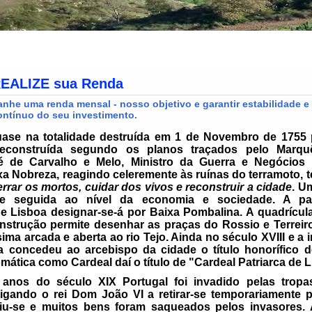
Terramoto de 1755 e a Lisboa Pombalin
quase na totalidade destruída em 1 de Novembro de 1755
 reconstruída segundo os planos traçados pelo Marq
é de Carvalho e Melo, Ministro da Guerra e Negócios 
a Nobreza, reagindo celeremente às ruínas do terramoto, te
errar os mortos, cuidar dos vivos e reconstruir a cidade
. U
de seguida ao nível da economia e sociedade. A par
e Lisboa designar-se-á por Baixa Pombalina. A quadrícu
nstrução permite desenhar as praças do Rossio e Terreir
ima arcada e aberta ao rio Tejo. Ainda no
século XVIII
e a i
 concedeu ao arcebispo da cidade o título honorífico d
ática como Cardeal daí o título de "Cardeal Patriarca de L
s anos do
século XIX
Portugal foi invadido pelas trop
igando o rei Dom João VI a retirar-se temporariamente p
tiu-se e muitos bens foram saqueados pelos invasores. 