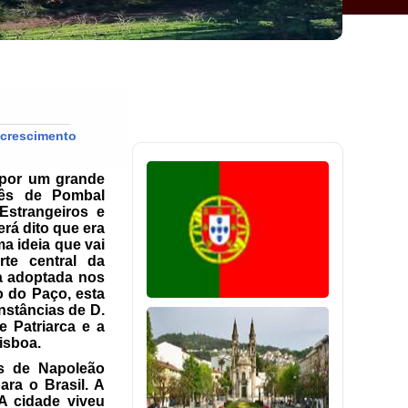
a
 por um grande
uês de Pombal
Estrangeiros e
rá dito que era
ma ideia que vai
te central da
la adoptada nos
o do Paço, esta
nstâncias de D.
e Patriarca e a
isboa.
as de Napoleão
ara o Brasil. A
A cidade viveu