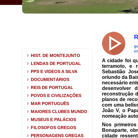
HIST. DE MONTEJUNTO
A cidade foi 
LENDAS DE PORTUGAL
terramoto, e
PPS E VIDEOS A SILVA
Sebastião Jos
oriundo da Baix
DOCUMENTÁRIOS
necessário
ent
REIS DE PORTUGAL
desenvolver 
reconstrução d
POVOS E CIVILIZAÇÕES
planos de reco
MAR PORTUGUÊS
com uma belíss
João V, o Papa
MAIORES CLUBES MUNDO
nomeação autom
MUSEUS E PALÁCIOS
Nos primeiro
FILOSOFOS GREGOS
Bonaparte, obr
PERSONAGENS GREGAS
cidade ressen