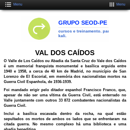
Menu
Menu
Crie uma Loja Online Grátis
CLIQUE AQUI
VAL DOS CAÍDOS
O Valle de Los Caídos ou Abadia da Santa Cruz do Vale dos Caídos
é um memorial franquista monumental e basílica erguida entre
1940 e 1958, a cerca de 40 km de Madrid, no município de San
Lorenzo de El Escorial, em memória dos nacionalistas mortos na
Guerra Civil Espanhola, de 1936-1939.
Foi mandado erigir pelo ditador espanhol Francisco Franco, que,
apesar de não ser uma vítima da Guerra Civil, está enterrado no
Valle juntamente com outros
33 872
combatentes nacionalistas da
Guerra Civil.
Inclui a basílica escavada dentro da rocha, na qual estão
sepultados os mortos de ambos os lados que se enfrentaram na
citada guerra. No mesmo complexo há uma biblioteca e uma
abadia beneditina.